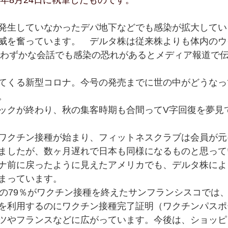
1年8月24日に執筆したものです。
発生していなかったデパ地下などでも感染が拡大してい
威を奮っています。　デルタ株は従来株よりも体内のウ
ごくわずかな会話でも感染の恐れがあるとメディア報道で
てくる新型コロナ。今号の発売までに世の中がどうなっ
。
ックが終わり、秋の集客時期も合間ってV字回復を夢見
ワクチン接種が始まり、フィットネスクラブは会員が元
ましたが、数ヶ月遅れで日本も同様になるものと思って
ナ前に戻ったように見えたアメリカでも、デルタ株によ
まっています。
上の79％がワクチン接種を終えたサンフランシスコでは
を利用するのにワクチン接種完了証明（ワクチンパスポ
ツやフランスなどに広がっています。今後は、ショッピ