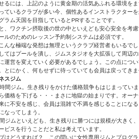
せるには、上記のように黄金期の活気あふれる環境をま
っているクラブが多い今、個性あるインストラクターを
グラム天国を目指しているとPRすることです。
と、ワクチン摂取後の世の中といえども安心安全を考慮
ールのためのレッスン予約制システムは必須です。
こんな極端な発想は無理というクラブ経営者もいるでし
してはプールを潰し、ジムスタジオを大拡張して周辺の
に運営を変えていく必要があるでしょう。この点につい
。とにかく、何もせずに待っていても会員は戻ってきま
ネスジム
4時間ジム。生き残りをかけた価格競争もはじまってい
ら価格を下げる・・・まさに地獄の始まりです。オーナ
来に不安を感じ、会員は混雑で不満を感じることになる
になってしまう。
時間ジムといえども、生き残りに勝つには規模が大きく
ービスを行うことだと私は考えています。
ブはどうすれば？　この問いに女性専用ジムとプログラ