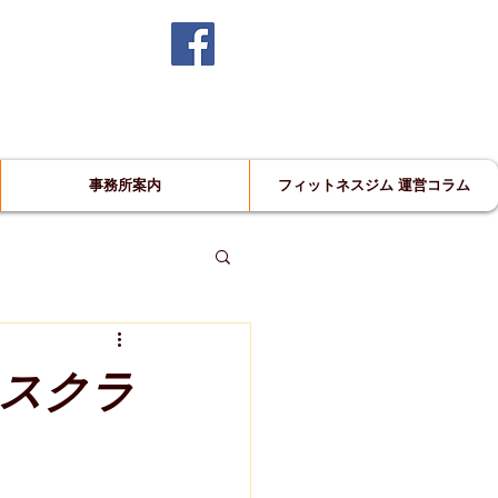
ポート！
に自信あり！
グ
97
事務所案内
フィットネスジム 運営コラム
スクラ