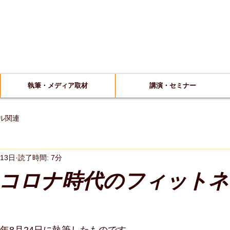
フィットネス業界を代表するコンサルタントが直接サ
不採算24時間ジム・フィットネスクラブ・スタジオ再生
フィットネスクラブ経営コンサルティン
​株式会社五十苅知博事務所
since19
執筆・メディア取材
講演・セミナー
ル関連
月13日
読了時間: 7分
コロナ時代のフィットネ