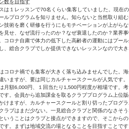
ン数を目指す
スは１レッスンで70名くらい集客していました。現在
ールプログラムを知りません。知らないと当然取り組む
ン技術を磨く研修を行うにもモチベーションが上がらな
を見せ、なぜ流行ったのか？なぜ衰退したのか？業界事
。コロナ自粛で体力の低下した高齢者の運動にはプール
し、総合クラブでしか提供できないレッスンなので大き
はコロナ禍でも集客が大きく落ち込みませんでした。海
違いますが、要は同じカルチャースクールが人気です。
月額6,000円、１回当たり1,500円程度が相場です。
です。会員から追加課金を取るクラブプログラム上位版
かけますが、カルチャースクールと割り切ったプログラ
クラブはまだ少ない。一見総合クラブと関係のなさそう
ということはクラブと接点ができますので、そこからの
です。まずは地域交流の場となることを目指すことです