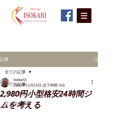
フィットネス業界を代表するコンサルタントが直接サポート！
​不採算24時間ジム・フィットネスクラブ・スタジオ再生に自信あり！
フィットネスクラブ経営コンサルティング
​株式会社五十苅知博事務所
since1997
記事
全ての記事
isokari3
全ての記事
2022年12月15日
読了時間: 6分
2,980円小型格安24時間ジ
クラブ運営
ムを考える
コンサル関連