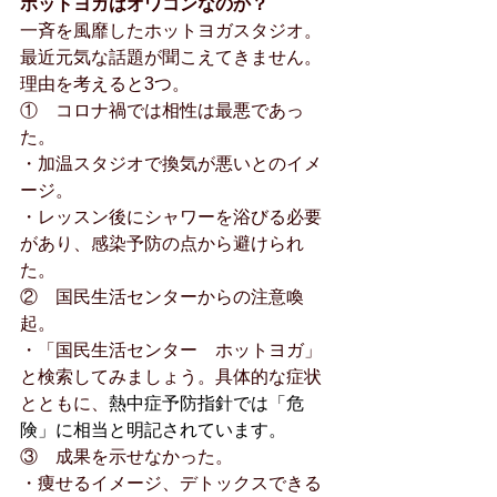
ホットヨガはオワコンなのか？
一斉を風靡したホットヨガスタジオ。
最近元気な話題が聞こえてきません。
理由を考えると3つ。
①    コロナ禍では相性は最悪であっ
た。
・加温スタジオで換気が悪いとのイメ
ージ。
・レッスン後にシャワーを浴びる必要
があり、感染予防の点から避けられ
た。
②    国民生活センターからの注意喚
起。　
・「国民生活センター　ホットヨガ」
と検索してみましょう。具体的な症状
とともに、
熱中症予防指針では「危
険」に相当と明記されています。
③    成果を示せなかった。
・痩せるイメージ、デトックスできる