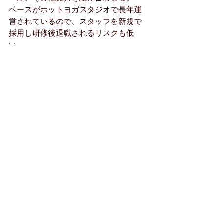
ベースがホットヨガスタジオで長年運
営されているので、スタッフを新規で
採用し研修後退職されるリスクも低
い。
近隣に大規模なマシンンピラティスス
タジオがオープンしますが、ホットヨ
ガと少人数制セミパーソナルマシンピ
ラティスの組み合わせは集客を考える
とベストと言えます。さらに対象年齢
を絞り込むことで特徴がさらに増しま
す。「40歳からのボディメイク」この
ようにキャッチフレーズを追加するだ
けで敷居が下がりますし、スタッフの
平均年齢が高いスタジオでも逆に武器
に変えることができます。
まとめ
今号では、ホットヨガスタジオを運営