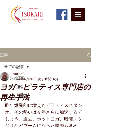
フィットネス業界を代表するコンサルタントが直接サポート！
​不採算24時間ジム・フィットネスクラブ・スタジオ再生に自信あり！
フィットネスクラブ経営コンサルティング
​株式会社五十苅知博事務所
since1997
記事
全ての記事
isokari3
全ての記事
2024年4月30日
読了時間: 6分
ヨガ・ピラティス専門店の
クラブ運営
再生手法
コンサル関連
昨年爆発的に増えたピラティススタジ
オ。その勢いは今年さらに加速するで
しょう。過去、ホットヨガ、暗闇スタ
ジオなどブームになった業態も含め、